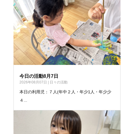
今日の活動8月7日
2026年08月07日
|
日々の活動
本日の利用児：７人(年中２人・年少1人・年少少
４...