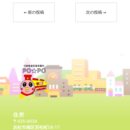
←
前の投稿
次の投稿
→
住所
〒435-0034
浜松市南区安松町58-17