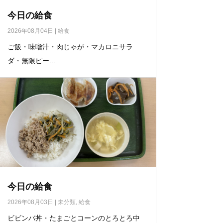
今日の給食
2026年08月04日
|
給食
ご飯・味噌汁・肉じゃが・マカロニサラ
ダ・無限ピー...
今日の給食
2026年08月03日
|
未分類
,
給食
ビビンバ丼・たまごとコーンのとろとろ中