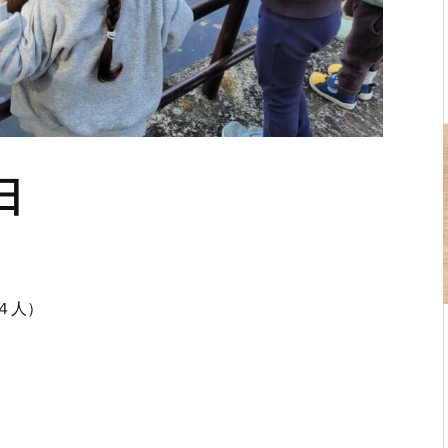
日
４人）