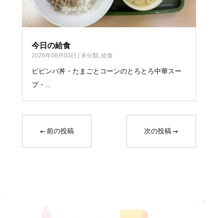
今日の給食
2026年08月03日
|
未分類
,
給食
ビビンバ丼・たまごとコーンのとろとろ中華スー
プ・...
←
前の投稿
次の投稿
→