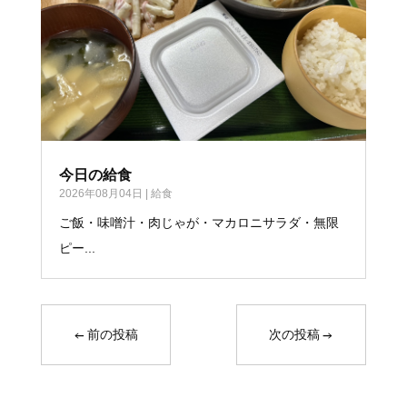
今日の給食
2026年08月04日
|
給食
ご飯・味噌汁・肉じゃが・マカロニサラダ・無限
ピー...
←
前の投稿
次の投稿
→