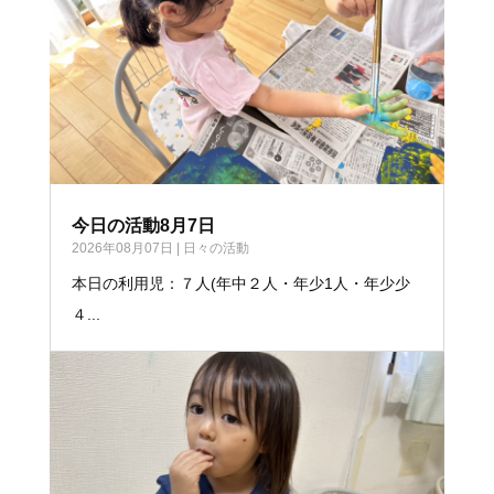
今日の活動8月7日
2026年08月07日
|
日々の活動
本日の利用児：７人(年中２人・年少1人・年少少
４...