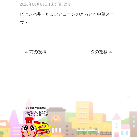
2026年08月03日
|
未分類
,
給食
ビビンバ丼・たまごとコーンのとろとろ中華スー
プ・...
←
前の投稿
次の投稿
→