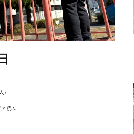
日
人）
絵本読み