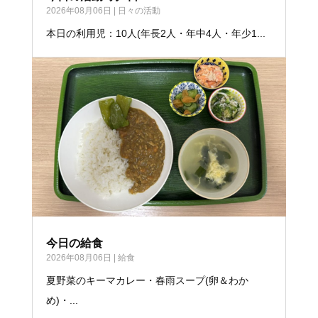
2026年08月06日
|
日々の活動
本日の利用児：10人(年長2人・年中4人・年少1...
今日の給食
2026年08月06日
|
給食
夏野菜のキーマカレー・春雨スープ(卵＆わか
め)・...