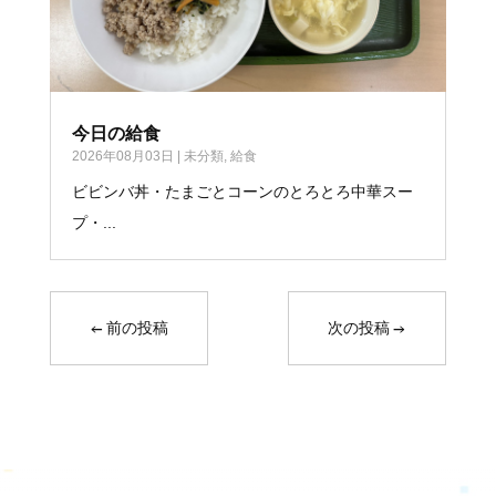
今日の給食
2026年08月03日
|
未分類
,
給食
ビビンバ丼・たまごとコーンのとろとろ中華スー
プ・...
←
前の投稿
次の投稿
→