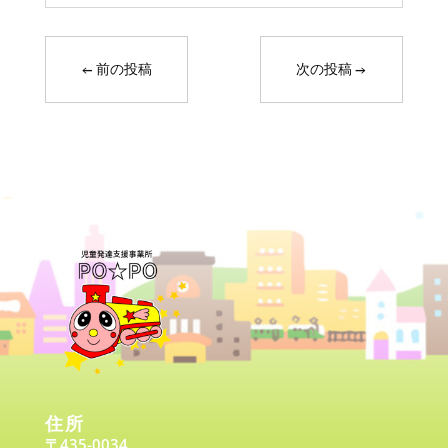
←
前の投稿
次の投稿
→
住所
〒435-0034