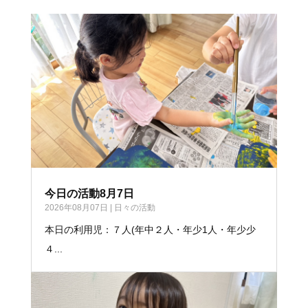
今日の活動8月7日
2026年08月07日
|
日々の活動
本日の利用児：７人(年中２人・年少1人・年少少
４...