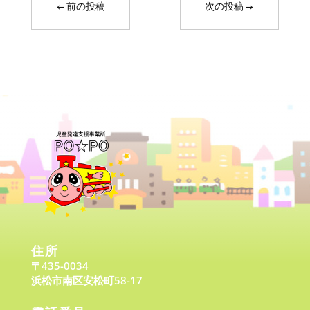
←
前の投稿
次の投稿
→
住所
〒435-0034
浜松市南区安松町58-17