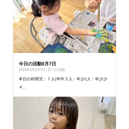
今日の活動8月7日
2026年08月07日
|
日々の活動
本日の利用児：７人(年中２人・年少1人・年少少
４...