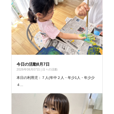
今日の活動8月7日
2026年08月07日
|
日々の活動
本日の利用児：７人(年中２人・年少1人・年少少
４...