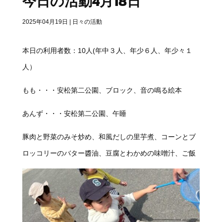
今日の活動4月18日
2025年04月19日
|
日々の活動
本日の利用者数：10人(年中３人、年少６人、年少々１
人）
もも・・・安松第二公園、ブロック、音の鳴る絵本
あんず・・・安松第二公園、午睡
豚肉と野菜のみそ炒め、和風だしの里芋煮、コーンとブ
ロッコリーのバター醬油、豆腐とわかめの味噌汁、ご飯