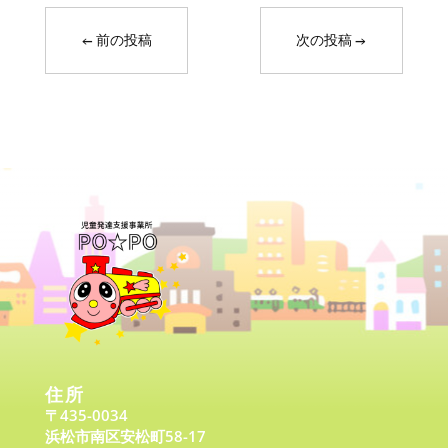
←
前の投稿
次の投稿
→
住所
〒435-0034
浜松市南区安松町58-17