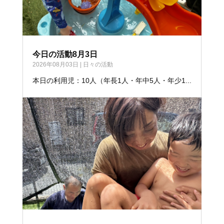
今日の活動8月3日
2026年08月03日
|
日々の活動
本日の利用児：10人（年長1人・年中5人・年少1...