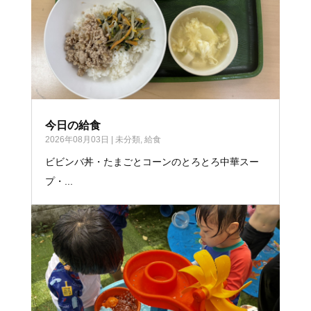
今日の給食
2026年08月03日
|
未分類
,
給食
ビビンバ丼・たまごとコーンのとろとろ中華スー
プ・...