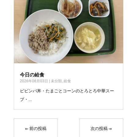
今日の給食
2026年08月03日
|
未分類
,
給食
ビビンバ丼・たまごとコーンのとろとろ中華スー
プ・...
←
前の投稿
次の投稿
→