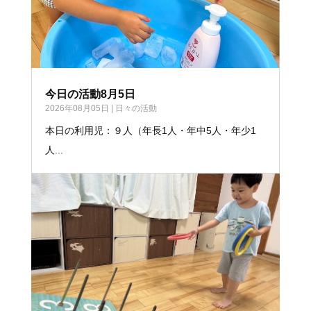
今日の活動8月5日
2026年08月05日
|
日々の活動
本日の利用児：９人（年長1人・年中5人・年少1
人...