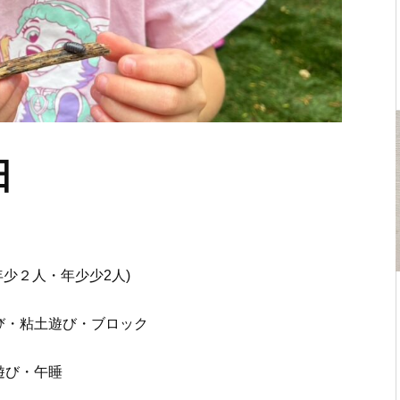
日
少２人・年少少2人)
び・粘土遊び・ブロック
遊び・午睡