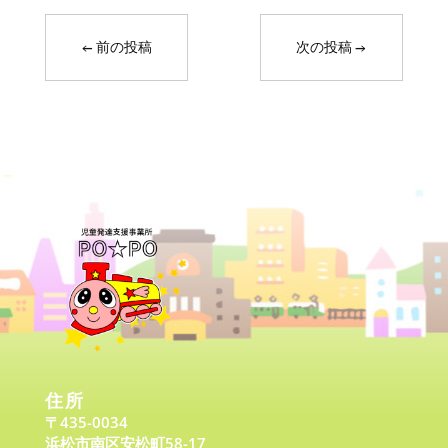
←
前の投稿
次の投稿
→
住所
〒435-0034
浜松市南区安松町58-17