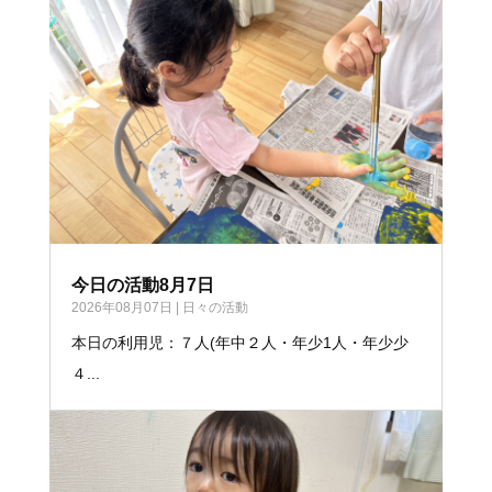
今日の活動8月7日
2026年08月07日
|
日々の活動
本日の利用児：７人(年中２人・年少1人・年少少
４...