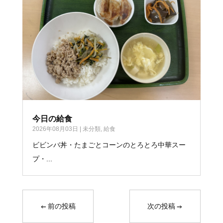
今日の給食
2026年08月03日
|
未分類
,
給食
ビビンバ丼・たまごとコーンのとろとろ中華スー
プ・...
←
前の投稿
次の投稿
→