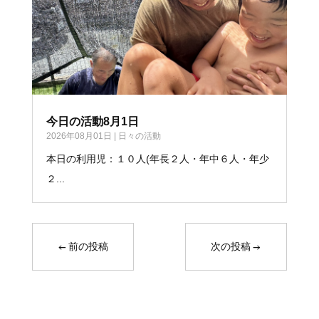
今日の活動8月1日
2026年08月01日
|
日々の活動
本日の利用児：１０人(年長２人・年中６人・年少
２...
←
前の投稿
次の投稿
→