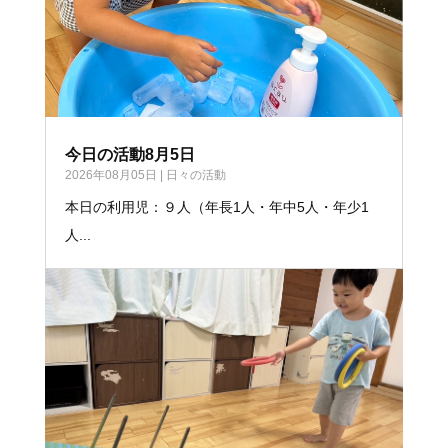
今日の活動8月5日
2026年08月05日
|
日々の活動
本日の利用児：９人（年長1人・年中5人・年少1
人...