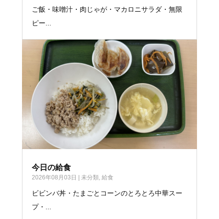
ご飯・味噌汁・肉じゃが・マカロニサラダ・無限
ピー...
今日の給食
2026年08月03日
|
未分類
,
給食
ビビンバ丼・たまごとコーンのとろとろ中華スー
プ・...