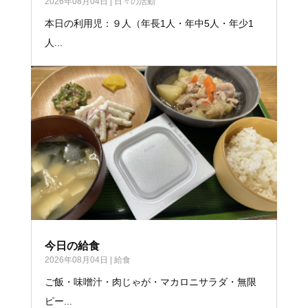
2026年08月04日
|
日々の活動
本日の利用児：９人（年長1人・年中5人・年少1
人...
今日の給食
2026年08月04日
|
給食
ご飯・味噌汁・肉じゃが・マカロニサラダ・無限
ピー...