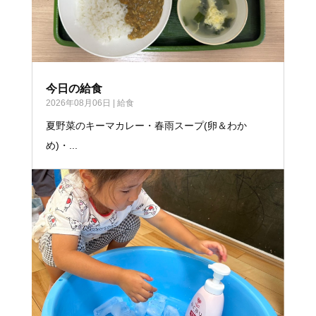
今日の給食
2026年08月06日
|
給食
夏野菜のキーマカレー・春雨スープ(卵＆わか
め)・...