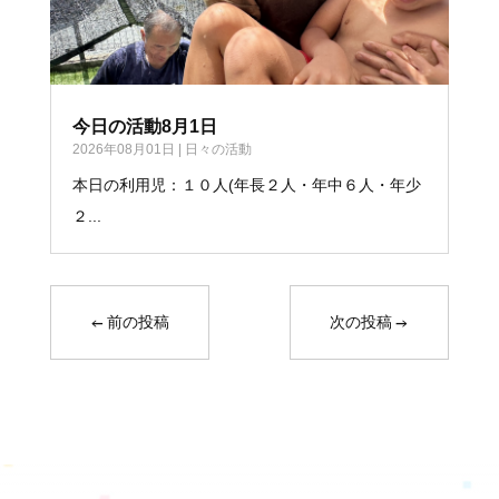
今日の活動8月1日
2026年08月01日
|
日々の活動
本日の利用児：１０人(年長２人・年中６人・年少
２...
←
前の投稿
次の投稿
→