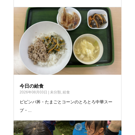
今日の給食
2026年08月03日
|
未分類
,
給食
ビビンバ丼・たまごとコーンのとろとろ中華スー
プ・...