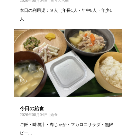
2026年08月04日
|
日々の活動
本日の利用児：９人（年長1人・年中5人・年少1
人...
今日の給食
2026年08月04日
|
給食
ご飯・味噌汁・肉じゃが・マカロニサラダ・無限
ピー...