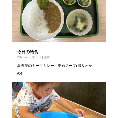
今日の給食
2026年08月06日
|
給食
夏野菜のキーマカレー・春雨スープ(卵＆わか
め)・...