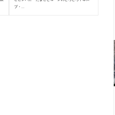
プ・...