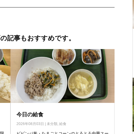
下の記事もおすすめです。
今日の給食
2026年08月03日
|
未分類
,
給食
無限
ビビンバ丼・たまごとコーンのとろとろ中華スー