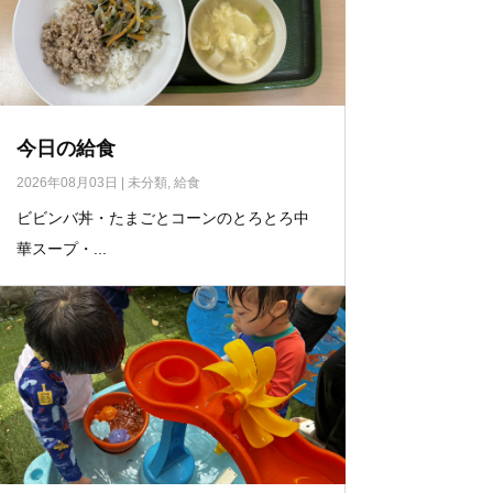
今日の給食
2026年08月03日
|
未分類
,
給食
ビビンバ丼・たまごとコーンのとろとろ中
華スープ・...