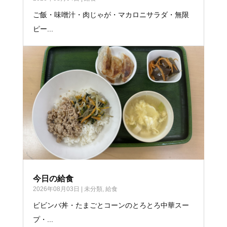
ご飯・味噌汁・肉じゃが・マカロニサラダ・無限
ピー...
今日の給食
2026年08月03日
|
未分類
,
給食
ビビンバ丼・たまごとコーンのとろとろ中華スー
プ・...