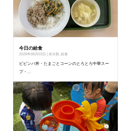
今日の給食
2026年08月03日
|
未分類
,
給食
ビビンバ丼・たまごとコーンのとろとろ中華スー
プ・...