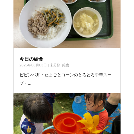
今日の給食
2026年08月03日
|
未分類
,
給食
ビビンバ丼・たまごとコーンのとろとろ中華スー
プ・...