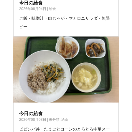
今日の給食
2026年08月04日
|
給食
ご飯・味噌汁・肉じゃが・マカロニサラダ・無限
ピー...
今日の給食
2026年08月03日
|
未分類
,
給食
ビビンバ丼・たまごとコーンのとろとろ中華スー