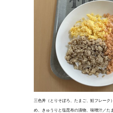
三色丼（とりそぼろ、たまご、鮭フレーク
め、きゅうりと塩昆布の漬物、味噌汁／た