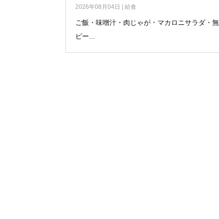
2026年08月04日
|
給食
ご飯・味噌汁・肉じゃが・マカロニサラダ・
ピー...