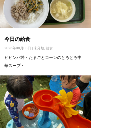
今日の給食
2026年08月03日
|
未分類
,
給食
ビビンバ丼・たまごとコーンのとろとろ中
華スープ・...