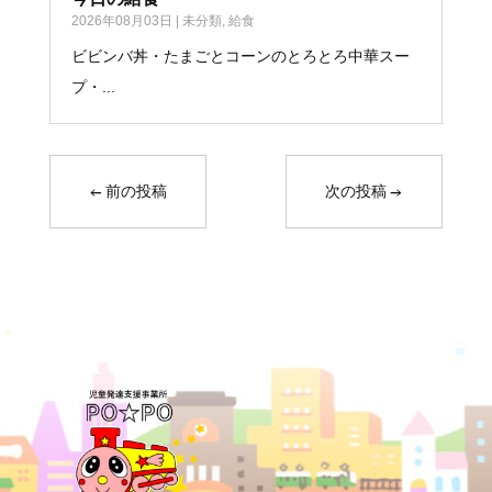
2026年08月03日
|
未分類
,
給食
ビビンバ丼・たまごとコーンのとろとろ中華スー
プ・...
←
前の投稿
次の投稿
→