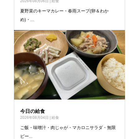
2026年08月06日
|
給食
夏野菜のキーマカレー・春雨スープ(卵＆わか
め)・...
今日の給食
2026年08月04日
|
給食
ご飯・味噌汁・肉じゃが・マカロニサラダ・無限
ピー...