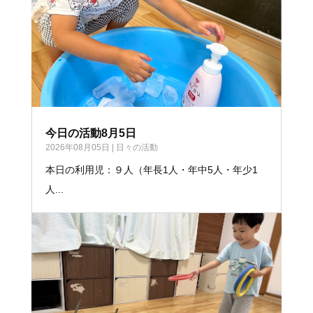
今日の活動8月5日
2026年08月05日
|
日々の活動
本日の利用児：９人（年長1人・年中5人・年少1
人...