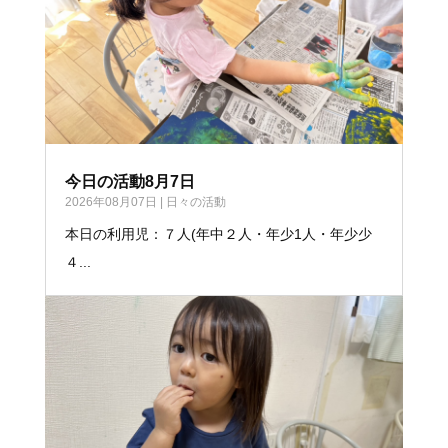
今日の活動8月7日
2026年08月07日
|
日々の活動
本日の利用児：７人(年中２人・年少1人・年少少
４...