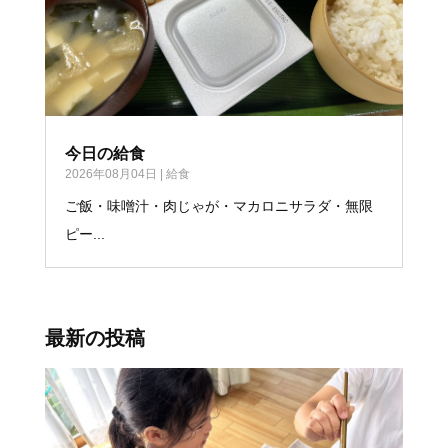
今日の給食
2026年08月04日
|
給食
ご飯・味噌汁・肉じゃが・マカロニサラダ・無限
ピー...
最新の投稿