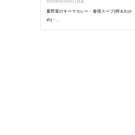
2026年08月06日
|
給食
夏野菜のキーマカレー・春雨スープ(卵＆わか
め)・...