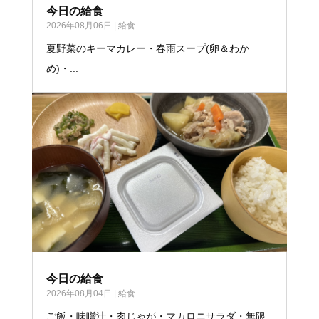
今日の給食
2026年08月06日
|
給食
夏野菜のキーマカレー・春雨スープ(卵＆わか
め)・...
今日の給食
2026年08月04日
|
給食
ご飯・味噌汁・肉じゃが・マカロニサラダ・無限