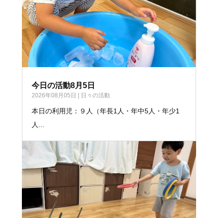
今日の活動8月5日
2026年08月05日
|
日々の活動
本日の利用児：９人（年長1人・年中5人・年少1
人...