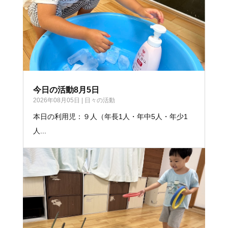
今日の活動8月5日
2026年08月05日
|
日々の活動
本日の利用児：９人（年長1人・年中5人・年少1
人...