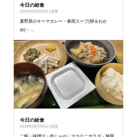
今日の給食
2026年08月06日
|
給食
夏野菜のキーマカレー・春雨スープ(卵＆わか
め)・...
今日の給食
2026年08月04日
|
給食
ご飯・味噌汁・肉じゃが・マカロニサラダ・無限