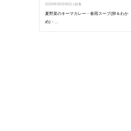
2026年08月06日
|
給食
夏野菜のキーマカレー・春雨スープ(卵＆わか
め)・...