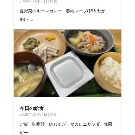
2026年08月06日
|
給食
夏野菜のキーマカレー・春雨スープ(卵＆わか
め)・...
今日の給食
2026年08月04日
|
給食
ご飯・味噌汁・肉じゃが・マカロニサラダ・無限
ピー...