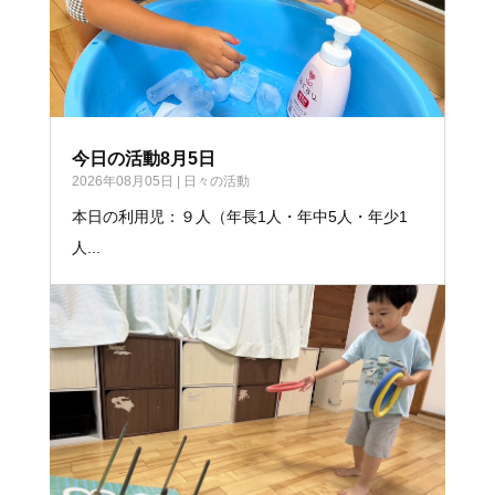
今日の活動8月5日
2026年08月05日
|
日々の活動
本日の利用児：９人（年長1人・年中5人・年少1
人...