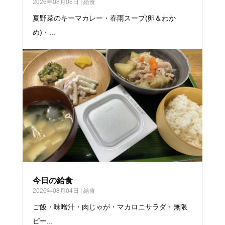
2026年08月06日
|
給食
夏野菜のキーマカレー・春雨スープ(卵＆わか
め)・...
今日の給食
2026年08月04日
|
給食
ご飯・味噌汁・肉じゃが・マカロニサラダ・無限
ピー...