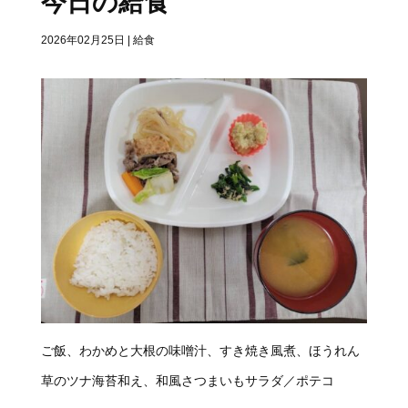
今日の給食
2026年02月25日
|
給食
ご飯、わかめと大根の味噌汁、すき焼き風煮、ほうれん
草のツナ海苔和え、和風さつまいもサラダ／ポテコ