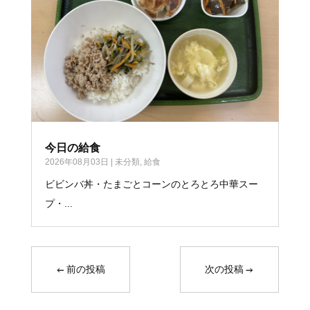
今日の給食
2026年08月03日
|
未分類
,
給食
ビビンバ丼・たまごとコーンのとろとろ中華スー
プ・...
←
前の投稿
次の投稿
→