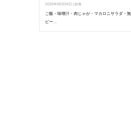
2026年08月04日
|
給食
ご飯・味噌汁・肉じゃが・マカロニサラダ・
ピー...