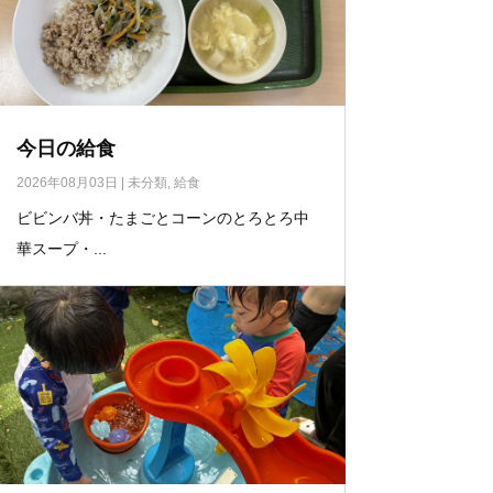
今日の給食
2026年08月03日
|
未分類
,
給食
ビビンバ丼・たまごとコーンのとろとろ中
華スープ・...