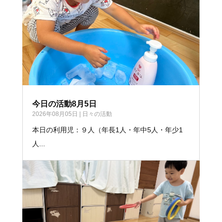
今日の活動8月5日
2026年08月05日
|
日々の活動
本日の利用児：９人（年長1人・年中5人・年少1
人...