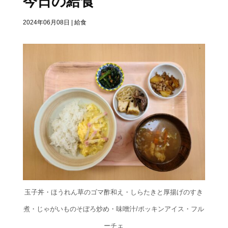
今日の給食
2024年06月08日
|
給食
玉子丼・ほうれん草のゴマ酢和え・しらたきと厚揚げのすき
煮・じゃがいものそぼろ炒め・味噌汁/ポッキンアイス・フル
ーチェ