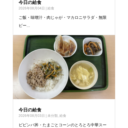
今日の給食
2026年08月04日
|
給食
ご飯・味噌汁・肉じゃが・マカロニサラダ・無限
ピー...
今日の給食
2026年08月03日
|
未分類
,
給食
ビビンバ丼・たまごとコーンのとろとろ中華スー