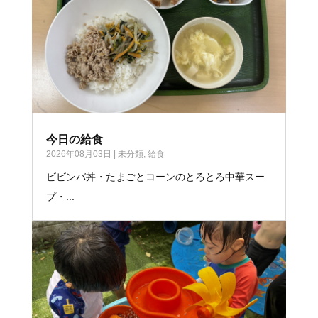
今日の給食
2026年08月03日
|
未分類
,
給食
ビビンバ丼・たまごとコーンのとろとろ中華スー
プ・...