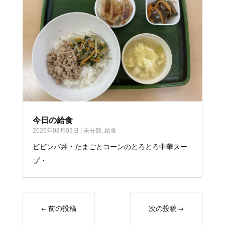
今日の給食
2026年08月03日
|
未分類
,
給食
ビビンバ丼・たまごとコーンのとろとろ中華スー
プ・...
←
前の投稿
次の投稿
→