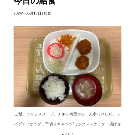
今日の給食
2024年06月13日
|
給食
ご飯、コンソメスープ、チキン南蛮カツ、人参しりしり、ス
パゲティサラダ、千切りキャベツ/ミックススナック・揚げせ
んべい