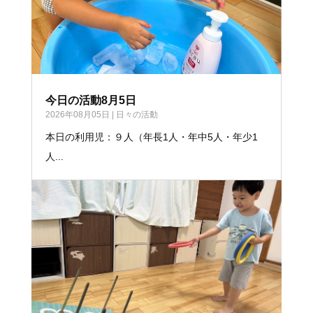
今日の活動8月5日
2026年08月05日
|
日々の活動
本日の利用児：９人（年長1人・年中5人・年少1
人...