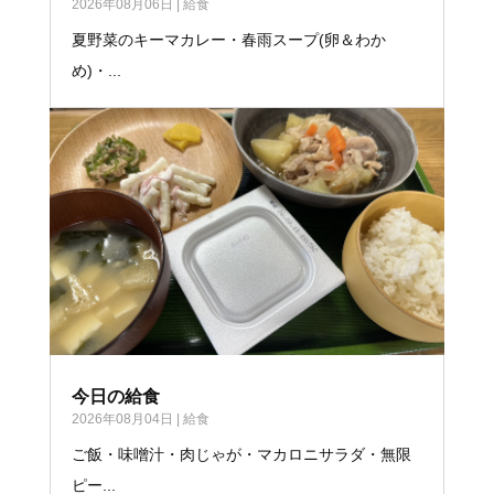
2026年08月06日
|
給食
夏野菜のキーマカレー・春雨スープ(卵＆わか
め)・...
今日の給食
2026年08月04日
|
給食
ご飯・味噌汁・肉じゃが・マカロニサラダ・無限
ピー...