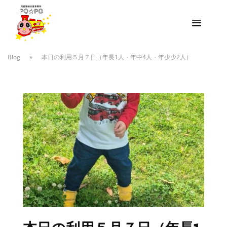
Blog
»
本日の利用５月７日（年長1人・年中4人・年少少2人）