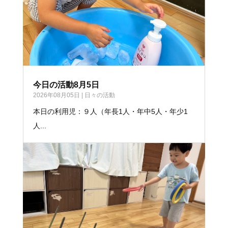
今日の活動8月5日
2026年08月05日
|
日々の活動
本日の利用児：９人（年長1人・年中5人・年少1
人...