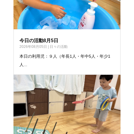
今日の活動8月5日
2026年08月05日
|
日々の活動
本日の利用児：９人（年長1人・年中5人・年少1
人...